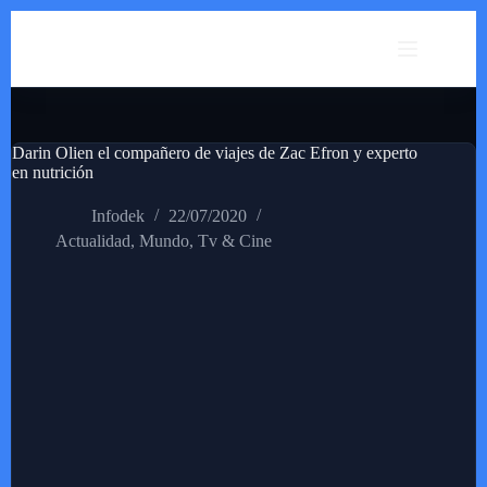
Saltar
al
contenido
Darin Olien el compañero de viajes de Zac Efron y experto
en nutrición
Infodek
22/07/2020
Actualidad
,
Mundo
,
Tv & Cine