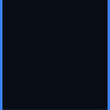
Ecuador: Sistema de Semaforización para salir de
la cuarentena. Uno de los países más golpeado
por la paralización es Ecuador busca regresar a
una “nueva normalidad” como sus autoridades
llaman a la salida paulatina de la cuarentena. El
Funcionamiento será…