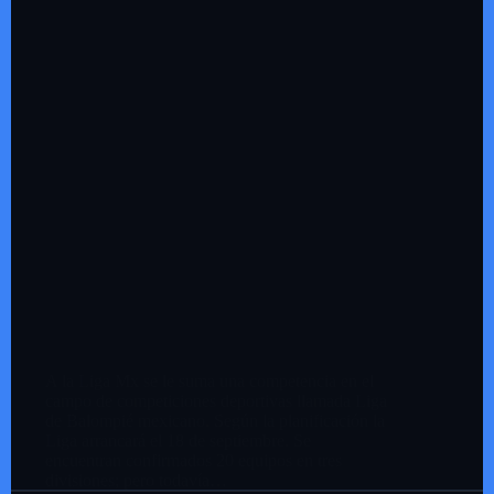
A la Liga Mx se le suma una competencia en el
campo de competiciones deportivas llamada Liga
de Balompié mexicano. Según la planificación la
Liga arrancará el 18 de septiembre. Se
encuentran confirmados 20 equipos en tres
divisiones; pero todavía…